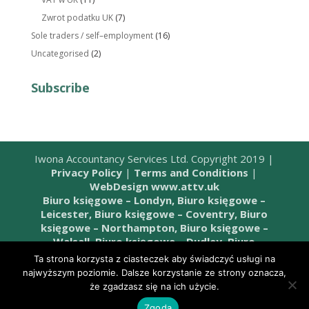
Zwrot podatku UK
(7)
Sole traders / self–employment
(16)
Uncategorised
(2)
Subscribe
Iwona Accountancy Services Ltd. Copyright 2019 |
Privacy Policy
|
Terms and Conditions
|
WebDesign www.attv.uk
Biuro księgowe – Londyn,
Biuro księgowe –
Leicester,
Biuro księgowe – Coventry,
Biuro
księgowe – Northampton,
Biuro księgowe –
Walsall,
Biuro księgowe – Dudley,
Biuro
księgowe – Wombourne,
Biuro księgowe –
Ta strona korzysta z ciasteczek aby świadczyć usługi na
Telford,
Biuro księgowe – Stafford,
Biuro
najwyższym poziomie. Dalsze korzystanie ze strony oznacza,
księgowe – West Bromwich,
Biuro księgowe –
że zgadzasz się na ich użycie.
Birmingham,
Biuro księgowe – Cannock,
Biuro
Zgoda