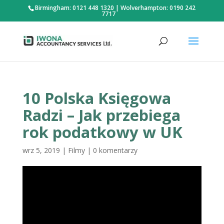
Birmingham: 0121 448 1320
|
Wolverhampton: 0190 242
7717
10 Polska Księgowa
Radzi – Jak przebiega
rok podatkowy w UK
wrz 5, 2019
|
Filmy
|
0 komentarzy