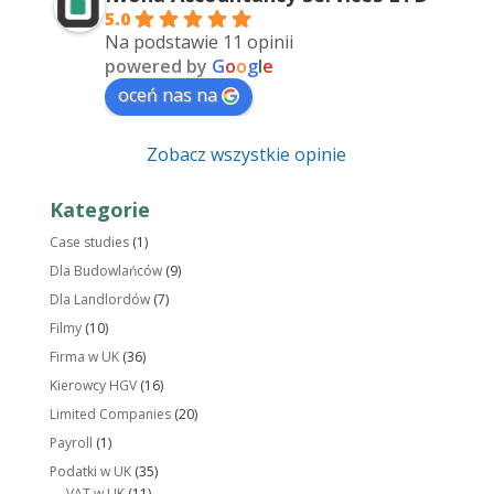
5.0
Na podstawie 11 opinii
powered by
G
o
o
g
l
e
oceń nas na
Zobacz wszystkie opinie
Kategorie
Case studies
(1)
Dla Budowlańców
(9)
Dla Landlordów
(7)
Filmy
(10)
Firma w UK
(36)
Kierowcy HGV
(16)
Limited Companies
(20)
Payroll
(1)
Podatki w UK
(35)
VAT w UK
(11)