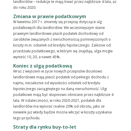
landlordów – redukcje te mają trwać przez najbliższe 4 lata, az
do roku 2020.
Zmiana w prawie podatkowym
W kwietniu 2017 r. zmieniły się przepisy dotyczące ulg
podatkowych dla landlordów. We wcześniejszym stanie
prawnym landlordowie płacili podatek dochodowy od
zarobków związanych z nieruchomością pomniejszonych o
koszty m.in. odsetek od kredytu hipotecznego. Zależnie od
przedziału podatkowego, w którym się znajdują, ulga mogła
wynieść 10, 20, a nawet 45%.
Koniec z ulgą podatkową
Wraz z wejściem w życie nowych przepisów docelowo
landlordowie mają płacić podatek od pełnego dochodu z
najmu, niezależnie od wysokości odsetek od kredytu
hipotecznego zaciągniętego na daną nieruchomość. Ulgi
podatkowe mają być stopniowo obniżane przez najbliższe 4
lata. W ostateczności, w roku 2020-2021, podatek dla
landlordów ma wynosić realnie 20% od obrotu, jako ze
niewiele juz wtedy będzie można wliczyć w koszty uzyskania
tego przychodu.
Straty dla rynku buy-to-let