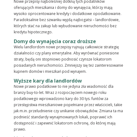
Nowe przepisy najboleśniej dotkną tych podatników
oferujących mieszkania i domy do wynajęcia, którzy mają
wysoko oprocentowane kredyty i dodatkowe opodatkowanie.
Paradoksalnie bez szwanku wyjdą najbogatsi – landlordowie,
których stać na zakup lub wybudowanie nieruchomości bez
kredytu hipotecznego.
Domy do wynajęcia coraz droższe
Wielu landlordom nowe przepisy rujnują całkowicie strategię
działalności czy plany emerytalne. Aby wyrównać poniesione
straty, będą oni stopniowo podnosić czynsze lokatorom
posiadanych nieruchomości. Zmniejszy się też zainteresowanie
kupnem domów i mieszkań pod wynajem.
Wyższe kary dla landlordów
Nowe prawo podatkowe to nie jedyna zła wiadomość dla
branży buy-to-let. Wraz z rozpoczęciem nowego roku
podatkowego wprowadzono kary do 30 tys. funtów za
przestępstwa mieszkaniowe popełniane przez właścicieli, takie
jak m.in. przeludnienie czy unikanie obowiązków. Zmiana ta ma
podnieść standardy wynajmowanych lokali, poprawić ich
dostępność i zapewnić lokatorom ochronę, do której mają
prawo.