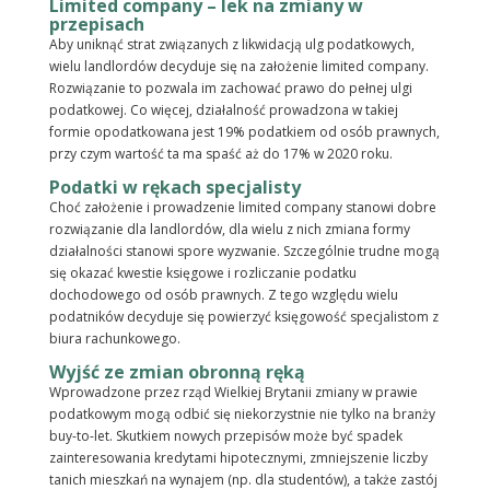
Limited company – lek na zmiany w
przepisach
Aby uniknąć strat związanych z likwidacją ulg podatkowych,
wielu landlordów decyduje się na założenie limited company.
Rozwiązanie to pozwala im zachować prawo do pełnej ulgi
podatkowej. Co więcej, działalność prowadzona w takiej
formie opodatkowana jest 19% podatkiem od osób prawnych,
przy czym wartość ta ma spaść aż do 17% w 2020 roku.
Podatki w rękach specjalisty
Choć założenie i prowadzenie limited company stanowi dobre
rozwiązanie dla landlordów, dla wielu z nich zmiana formy
działalności stanowi spore wyzwanie. Szczególnie trudne mogą
się okazać kwestie księgowe i rozliczanie podatku
dochodowego od osób prawnych. Z tego względu wielu
podatników decyduje się powierzyć księgowość specjalistom z
biura rachunkowego.
Wyjść ze zmian obronną ręką
Wprowadzone przez rząd Wielkiej Brytanii zmiany w prawie
podatkowym mogą odbić się niekorzystnie nie tylko na branży
buy-to-let. Skutkiem nowych przepisów może być spadek
zainteresowania kredytami hipotecznymi, zmniejszenie liczby
tanich mieszkań na wynajem (np. dla studentów), a także zastój