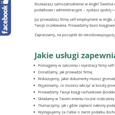
Rozważasz samozatrudnienie w Anglii? Świetna 
podatkowe i administracyjne – zyskasz spokój i c
Już prowadzisz firmę self-employment w Anglii, a
Twoje oczekiwania. Prowadzimy biuro księgowe 
Zapraszamy, na początek do niezobowiązujące
Jakie usługi zapewni
Pomagamy w założeniu i rejestracji firmy sel
Doradzamy, jak prowadzić firmę.
Wskazujemy, jakie dokumenty musisz gromad
Wyjaśniamy, co możesz wliczyć w koszty prowa
Prowadzimy Twoje księgi rachunkowe (bookke
Składamy w Twoim imieniu roczne rozliczenia
Tłumaczymy, jak i gdzie zapłacić należny po
Występujemy za Ciebie o zwrot podatku doch