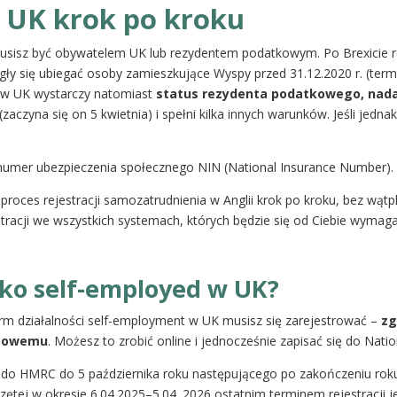
 UK krok po kroku
 musisz być obywatelem UK lub rezydentem podatkowym. Po Brexicie 
gły się ubiegać osoby zamieszkujące Wyspy przed 31.12.2020 r. (term
ed w UK wystarczy natomiast
status rezydenta podatkowego, nada
(zaczyna się on 5 kwietnia) i spełni kilka innych warunków. Jeśli jedna
ż numer ubezpieczenia społecznego NIN (National Insurance Number).
roces rejestracji samozatrudnienia w Anglii krok po kroku, bez wątpl
tracji we wszystkich systemach, których będzie się od Ciebie wymaga
jako self-employed w UK?
orm działalności self-employment w UK musisz się zarejestrować –
zg
rbowemu
. Możesz to zrobić online i jednocześnie zapisać się do Natio
ia do HMRC do 5 października roku następującego po zakończeniu r
zętej w okresie 6.04.2025–5.04. 2026 ostatnim terminem rejestracji je