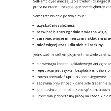
Self-employed (inaczej „sole trader”) to najpros
praca na etacie. Początkujący przedsiębiorcy zaz
Samozatrudnienie pozwala m.in.:
uzyskać niezależność,
rozwinąć biznes zgodnie z własną wizją,
zarabiać więcej mniejszym nakładem pra
mieć więcej czasu dla siebie i rodziny.
Jednocześnie self-employment ma wiele zalet wz
nie wymaga kapitału zakładowego ani zgłosz
rejestracja jest szybka i bezpłatna (możliwa on
można prowadzić uproszczoną księgowość – us
zapewnia prywatność – dane sole trader nie są
jest elastyczne – możesz zacząć sam, a późn
umożliwia jednoczesną pracę na etacie – nie m