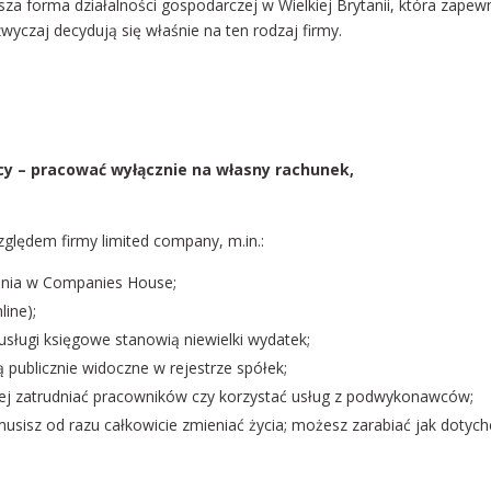
tsza forma działalności gospodarczej w Wielkiej Brytanii, która zapew
wyczaj decydują się właśnie na ten rodzaj firmy.
cy – pracować wyłącznie na własny rachunek,
ględem firmy limited company, m.in.:
enia w Companies House;
line);
ługi księgowe stanowią niewielki wydatek;
 publicznie widoczne w rejestrze spółek;
iej zatrudniać pracowników czy korzystać usług z podwykonawców;
usisz od razu całkowicie zmieniać życia; możesz zarabiać jak dotychc