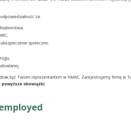
 odpowiedzialność za:
siębiorstwa;
MRC;
ubezpieczenie społeczne;
rogu;
budowlanej.
dnak być Twoim reprezentantem w HMRC. Zarejestrujemy firmę w Tw
e powyższe obowiązki
.
-employed