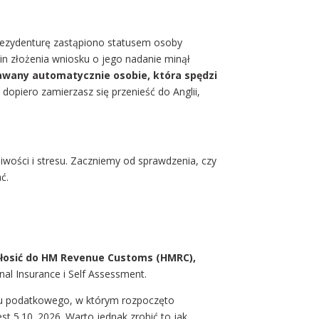
rezydenturę zastąpiono statusem osoby
in złożenia wniosku o jego nadanie minął
wany automatycznie osobie, która spędzi
k dopiero zamierzasz się przenieść do Anglii,
iwości i stresu. Zaczniemy od sprawdzenia, czy
ć.
łosić do HM Revenue Customs (HMRC),
nal Insurance i Self Assessment.
oku podatkowego, w którym rozpoczęto
st 5.10. 2026. Warto jednak zrobić to jak