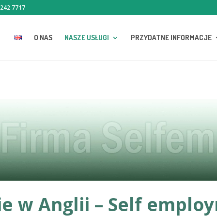
 242 7717
O NAS
NASZE USŁUGI
PRZYDATNE INFORMACJE
e w Anglii – Self emplo