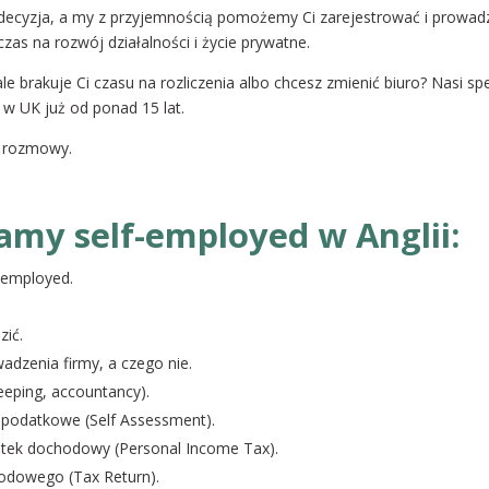
decyzja, a my z przyjemnością pomożemy Ci zarejestrować i prowadz
zas na rozwój działalności i życie prywatne.
le brakuje Ci czasu na rozliczenia albo chcesz zmienić biuro? Nasi sp
w UK już od ponad 15 lat.
j rozmowy.
amy self-employed w Anglii:
f-employed.
zić.
dzenia firmy, a czego nie.
eping, accountancy).
 podatkowe (Self Assessment).
datek dochodowy (Personal Income Tax).
odowego (Tax Return).