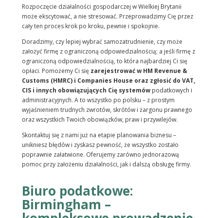
Rozpoczęcie działalności gospodarczej w Wielkiej Brytanii
może ekscytować, a nie stresować. Przeprowadzimy Cię przez
cały ten proces krok po kroku, pewnie i spokojnie.
Doradzimy, czy lepiej wybrać samozatrudnienie, czy może
założyć firmę z ograniczoną odpowiedzialnością; a jeśli firmę z
ograniczoną odpowiedzialnością, to która najbardziej Ci się
opłaci. Pomożemy Ci się
zarejestrować w HM Revenue &
Customs (HMRC) i Companies House oraz zgłosić do VAT,
CIS i innych obowiązujących Cię systemów
podatkowych i
administracyjnych. A to wszystko po polsku – z prostym
wyjaśnieniem trudnych zwrotów, skrótów i żargonu prawnego
oraz wszystkich Twoich obowiązków, praw i przywilejów.
Skontaktuj się z nami już na etapie planowania biznesu –
unikniesz błędów i zyskasz pewność, że wszystko zostało
poprawnie załatwione. Oferujemy zarówno jednorazową
pomoc przy założeniu działalności, jak i dalszą obsługę firmy.
Biuro podatkowe:
Birmingham –
kompleksowe prowadzenie