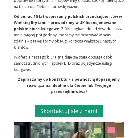
poprawnie i korzystnie – zapewnimy Ci czas, spokój i pieniądze
na to, co dla Ciebie naprawdę ważne.
Od ponad 15 lat wspieramy polskich przedsiębiorców w
Wielkiej Brytanii – prowadzimy w UK licencjonowane
polskie biuro księgowe
. Z Birmingham dojedziesz do nas w
mniej więcej pół godziny, możemy też pracować w pełni
zdalnie – z takiej formy obsługi korzysta większość naszych
klientów.
W ofercie naszego biura znajduje się stała obsługa osób
samozatrudnionych i spółek LTD oraz pojedyncze usługi
księgowe.
Zapraszamy do kontaktu – z pewnością dopasujemy
rozwiązania idealne dla Ciebie lub Twojego
przedsiębiorstwa!
Skontaktuj się z nami