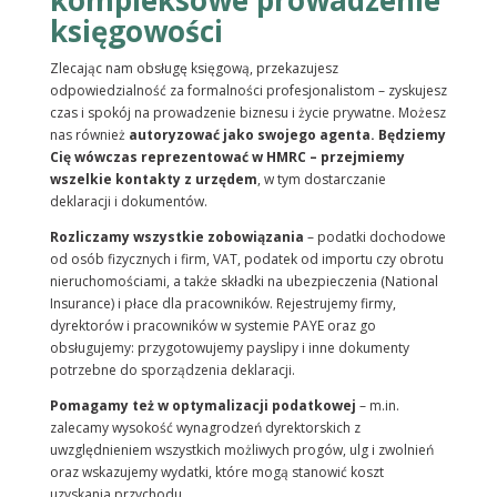
księgowości
Zlecając nam obsługę księgową, przekazujesz
odpowiedzialność za formalności profesjonalistom – zyskujesz
czas i spokój na prowadzenie biznesu i życie prywatne. Możesz
nas również
autoryzować jako swojego agenta. Będziemy
Cię wówczas reprezentować w HMRC – przejmiemy
wszelkie kontakty z urzędem
, w tym
dostarczanie
deklaracji i dokumentów.
Rozliczamy wszystkie zobowiązania
– podatki dochodowe
od osób fizycznych i firm, VAT, podatek od importu czy obrotu
nieruchomościami, a także składki na ubezpieczenia (National
Insurance) i płace dla pracowników. Rejestrujemy firmy,
dyrektorów i pracowników w systemie PAYE oraz go
obsługujemy: przygotowujemy payslipy i inne dokumenty
potrzebne do sporządzenia deklaracji.
Pomagamy też w optymalizacji podatkowej
– m.in.
zalecamy wysokość wynagrodzeń dyrektorskich z
uwzględnieniem wszystkich możliwych progów, ulg i zwolnień
oraz wskazujemy wydatki, które mogą stanowić koszt
uzyskania przychodu.