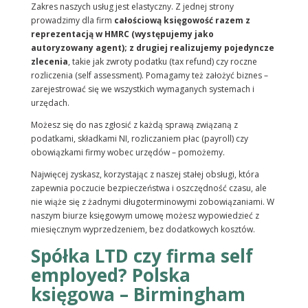
Zakres naszych usług jest elastyczny. Z jednej strony
prowadzimy dla firm
całościową księgowość razem z
reprezentacją w HMRC (występujemy jako
autoryzowany agent); z drugiej realizujemy pojedyncze
zlecenia
, takie jak zwroty podatku (tax refund) czy roczne
rozliczenia (self assessment). Pomagamy też założyć biznes –
zarejestrować się we wszystkich wymaganych systemach i
urzędach.
Możesz się do nas zgłosić z każdą sprawą związaną z
podatkami, składkami NI, rozliczaniem płac (payroll) czy
obowiązkami firmy wobec urzędów – pomożemy.
Najwięcej zyskasz, korzystając z naszej stałej obsługi, która
zapewnia poczucie bezpieczeństwa i oszczędność czasu, ale
nie wiąże się z żadnymi długoterminowymi zobowiązaniami. W
naszym biurze księgowym umowę możesz wypowiedzieć z
miesięcznym wyprzedzeniem, bez dodatkowych kosztów.
Spółka LTD czy firma self
employed? Polska
księgowa – Birmingham