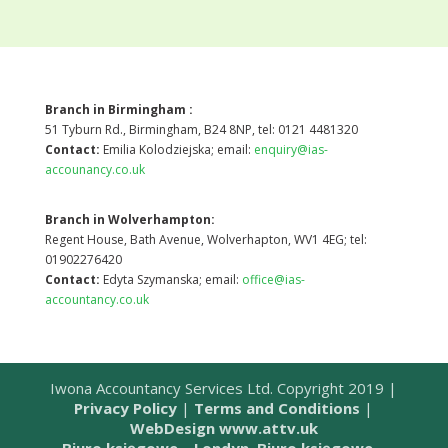
Branch in Birmingham :
51 Tyburn Rd., Birmingham, B24 8NP, tel: 0121 4481320
Contact:
Emilia Kolodziejska; email:
enquiry@ias-
accounancy.co.uk
Branch in Wolverhampton:
Regent House, Bath Avenue, Wolverhapton, WV1 4EG; tel:
01902276420
Contact:
Edyta Szymanska; email:
office@ias-
accountancy.co.uk
Iwona Accountancy Services Ltd. Copyright 2019 |
Privacy Policy
|
Terms and Conditions
|
WebDesign www.attv.uk
Biuro księgowe – Londyn,
Biuro księgowe –