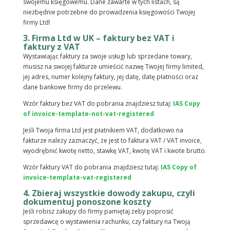
swojemu księgowemu. Dane zawarte w tych listach, są
niezbędnie potrzebne do prowadzenia księgowości Twojej
firmy Ltd!
3. Firma Ltd w UK – faktury bez VAT i
faktury z VAT
Wystawiając faktury za swoje usługi lub sprzedane towary,
musisz na swojej fakturze umieścić nazwę Twojej firmy limited,
jej adres, numer kolejny faktury, jej datę, datę płatności oraz
dane bankowe firmy do przelewu.
Wzór faktury bez VAT do pobrania znajdziesz tutaj:
IAS Copy
of invoice-template-not-vat-registered
Jeśli Twoja firma Ltd jest płatnikiem VAT, dodatkowo na
fakturze należy zaznaczyć, że jest to faktura VAT / VAT invoice,
wyodrębnić kwotę netto, stawkę VAT, kwotę VAT i kwote brutto.
Wzór faktury VAT do pobrania znajdziesz tutaj:
IAS Copy of
invoice-template-vat-registered
4. Zbieraj wszystkie dowody zakupu, czyli
dokumentuj ponoszone koszty
Jeśli robisz zakupy do firmy pamiętaj żeby poprosić
sprzedawcę o wystawienia rachunku, czy faktury na Twoją