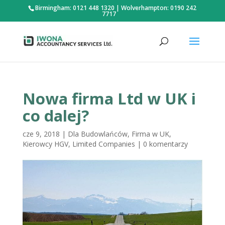
Birmingham: 0121 448 1320
|
Wolverhampton: 0190 242
7717
Nowa firma Ltd w UK i
co dalej?
cze 9, 2018
|
Dla Budowlańców
,
Firma w UK
,
Kierowcy HGV
,
Limited Companies
|
0 komentarzy