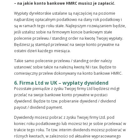
– na jakie konto bankowe HMRC musisz je zapłacić.
Wypłaty dyrektorskie ustalane są najczęściej na poziomie
najbardziej opłacalnym podatkowo na dany rok podatkowy i
są w ramach tego roku stałe. Najlepszym rozwiązaniem będzie,
jeśli ustalisz sobie na firmowym koncie bankowym stałe
polecenie przelewu / standing order na kwotę Twojej wypłaty.
Będziesz ją stamtąd przelewać na swoje konto prywatne na
ostatni dzień każdego miesiąca.
Takie samo polecenie przelewu / standing order należy
ustanowić sobie także na należną kwotę NI i tax. Będzie to
comiesięczny przelew dokonywany na konto bankowe HMRC.
6. Firma Ltd w UK – wypłaty dywidend
Pozostałe pieniądze z zysku Twojej firmy Ltd będziesz mógł
przelać na swoje bankowe konto prywatne w postaci
dywidend. Będzie to tzw. pobieranie dywidend / dividend
payout / dividend payment.
Dywidendy możesz pobrać z zysku Twojej firmy Ltd. pod
koniec roku podatkowego lub możesz też je sobie przelewać w
trakcie tego roku. Te tzw. interim dividends możesz pobierać w
różnych kwotach, w zależności od aktualnie wypracowanego