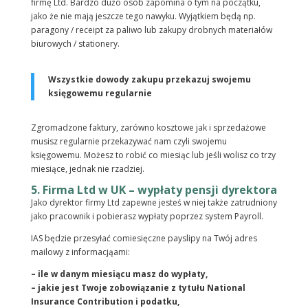
firmę Ltd. Bardzo dużo osób zapomina o tym na początku,
jako że nie mają jeszcze tego nawyku. Wyjątkiem będą np.
paragony / receipt za paliwo lub zakupy drobnych materiałów
biurowych / stationery.
Wszystkie dowody zakupu przekazuj swojemu
księgowemu regularnie
Zgromadzone faktury, zarówno kosztowe jak i sprzedażowe
musisz regularnie przekazywać nam czyli swojemu
księgowemu. Możesz to robić co miesiąc lub jeśli wolisz co trzy
miesiące, jednak nie rzadziej.
5. Firma Ltd w UK – wypłaty pensji dyrektora
Jako dyrektor firmy Ltd zapewne jesteś w niej także zatrudniony
jako pracownik i pobierasz wypłaty poprzez system Payroll.
IAS będzie przesyłać comiesięczne payslipy na Twój adres
mailowy z informacjąami:
– ile w danym miesiącu masz do wypłaty,
– jakie jest Twoje zobowiązanie z tytułu National
Insurance Contribution i podatku,