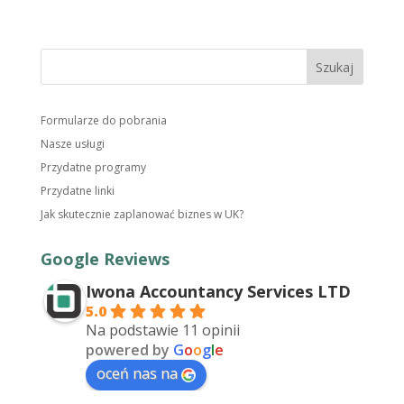
Formularze do pobrania
Nasze usługi
Przydatne programy
Przydatne linki
Jak skutecznie zaplanować biznes w UK?
Google Reviews
Iwona Accountancy Services LTD
5.0
Na podstawie 11 opinii
powered by
G
o
o
g
l
e
oceń nas na